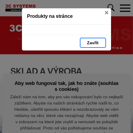
×
Produkty na stránce
Zavřít
Aby web fungoval tak, jak ho znáte (souhlas
s cookies)
Záleží nám na tom, aby pro vás nakupování bylo co nejlepší
zážitkem. Abyste na našich stránkách rychle našli to, co
hledáte, ušetřili spoustu klikání a nezobrazovaly se vám
reklamy na věci, které vás nezajímají. Abyste web viděli
v zobrazení na které jste zvyklí a nemuseli se pokaždé
přihlašovat. Proto od vás potřebujeme souhlas se