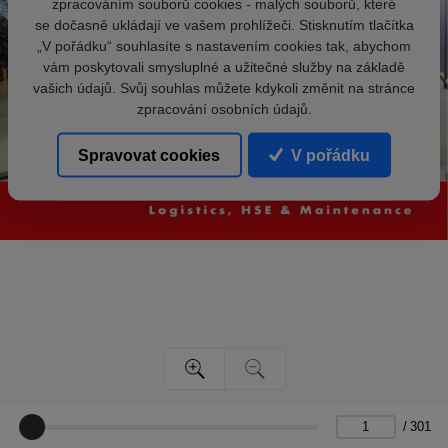
zpracováním souborů cookies - malých souborů, které
se dočasně ukládají ve vašem prohlížeči. Stisknutím tlačítka
„V pořádku“ souhlasíte s nastavením cookies tak, abychom
vám poskytovali smysluplné a užitečné služby na základě
vašich údajů. Svůj souhlas můžete kdykoli změnit na stránce
zpracování osobních údajů.
Spravovat cookies
V pořádku
/
301